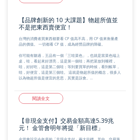
【品牌創新的 10 大課題】物超所值並
不是把東西賣便宜！
台灣的消費者買東西都要看 CP 值高不高，用 CP 值來衡量產
品的價值。 一切都看 CP 值，成為經營品牌的障礙。
你可能有聽過，王品有一個「三哇菜色」，也就是當菜色端上
桌，哇，看起來好漂亮，這是第一個哇；再把菜放到嘴裡，
哇，好好吃，這是第二個哇；等到要買單的時候，看到帳單，
哇，好便宜，這是第三個哇。 這就是物超所值的概念，很多人
以為物超所值是便宜的意思，其實是誤會。…
閱讀全文
【非現金支付】交易金額高達5.39兆
元！ 金管會明年將提「新目標」
金管會設定今年底的「非現金支付」兩大目標，其中，交易筆