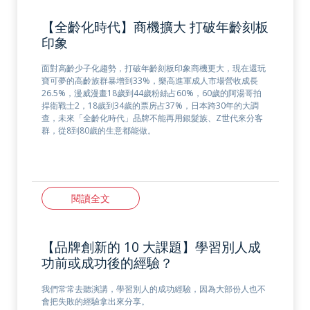
【全齡化時代】商機擴大 打破年齡刻板
印象
面對高齡少子化趨勢，打破年齡刻板印象商機更大，現在還玩
寶可夢的高齡族群暴增到33%，樂高進軍成人市場營收成長
26.5%，漫威漫畫18歲到44歲粉絲占60%，60歲的阿湯哥拍
捍衛戰士2，18歲到34歲的票房占37%，日本跨30年的大調
查，未來「全齡化時代」品牌不能再用銀髮族、Z世代來分客
群，從8到80歲的生意都能做。
閱讀全文
【品牌創新的 10 大課題】學習別人成
功前或成功後的經驗？
我們常常去聽演講，學習別人的成功經驗，因為大部份人也不
會把失敗的經驗拿出來分享。