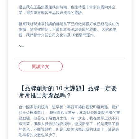
過去我在王品集團服務的時候，也接待過非常多的國內外企
業，都希望來學習王品快速成長的經驗。
後來我發現通常我講的都是當下已經做得很好或已經很成功的
事蹟，除非被問到，不會刻意去強調失敗的經歷。 大家來學
習，我們都會介紹公司文化以及10個部門運作。
<…
閱讀全文
【品牌創新的 10 大課題】品牌一定要
常常推出新產品嗎？
台中國家歌劇院有一道早餐：墨西哥捲餅搭配印度烤雞、新鮮
沙拉佐檸檬醬汁。 我很喜歡這道菜，成為我去歌劇院早餐的重
要動機。但是吃了幾個月之後，有一次去，我在菜單上找不到
這道菜，服務人員告訴我說換季，也換新菜了，於是我點了新
的菜色，不能說難吃，但是已經無法喚起我的味蕾了，於是去
吃早餐的次數也減少了。