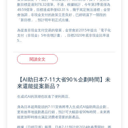
數目標是達到78.32億筆。不過，根據統計，今年第3季底僅為
49.59億筆，目標達成率僅63.31％，幾乎篤定無法達標；金管
會強調，非現金支付的政策立意良好，已經研議下一階段的
「新目標」，預計明年初正式出爐。
為促進非現金支付交易的發展，金管會於2015年提出「電子化
支付（非現金）5年倍增計畫」，目標2020年底非現金比率達
5…
閱讀全文
【AI助日本7-11大省90％企劃時間】未
來還能提案新品？
生成式AI的浪潮也吹進了便利商店。
身為日本超商龍頭的7-11宣佈將導入生成式AI協助商品企劃，
更有效率地規劃產品行銷，預計可大幅節省90%時間，未來將
能更加即時推出滿足消費者需要的新產品。
根據《日經亞洲》報導，日本7-11預計從2024年春季開始，將